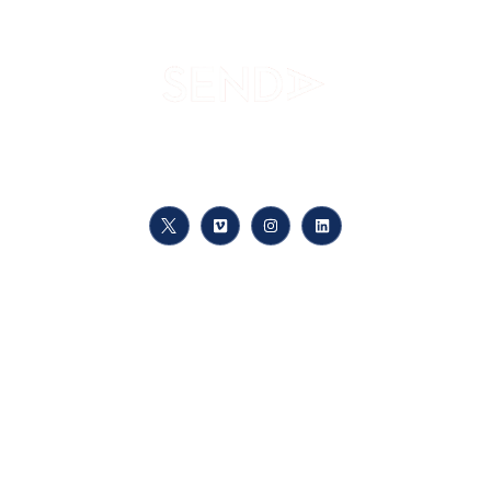
Tu camino hacia el conocimiento, a tu ritmo, en cualquier lugar.
Enlaces
Conócenos
Matrícula