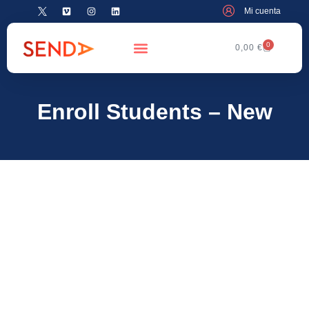
Mi cuenta
0
0,00
€
Enroll Students – New