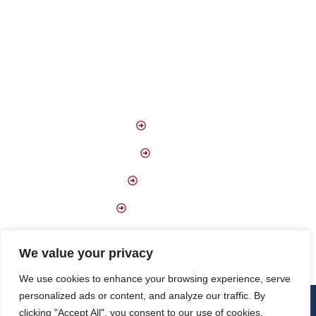
Preguntas Frecuentes
De Interés
FCBQ
FEB
EsportCat
Institut Forma’t
We value your privacy
We use cookies to enhance your browsing experience, serve
personalized ads or content, and analyze our traffic. By
Copyright © 2023 SENDA Formació. Todos los derechos reservados.
clicking "Accept All", you consent to our use of cookies.