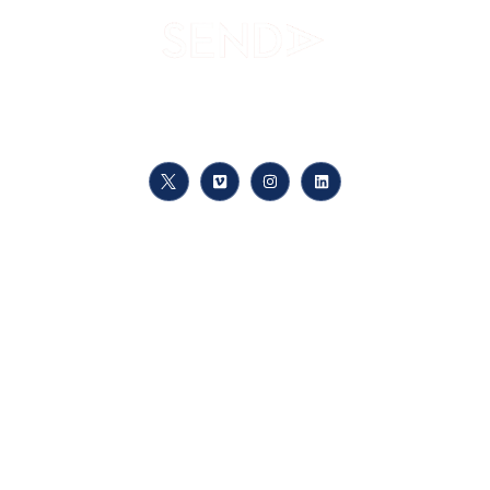
Tu camino hacia el conocimiento, a tu ritmo, en cualquier lugar.
Enlaces
Conócenos
Matrícula
Cursos