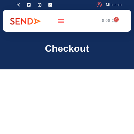
Mi cuenta
0
0,00
€
Checkout