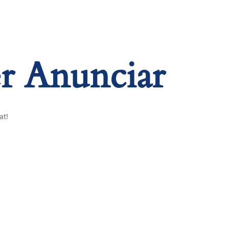
er Anunciar
at!